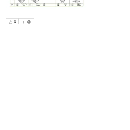
0
0
11
Write a comment...
소개
공지사항을 관리하는 곳입니다.
가족처럼노인주야간보호센터
ㅣ
센터장
: 이길준 ㅣ
주소
: 인천시 남동구 논고개로
121 에스닷몰 9층
​전화번호
:
032-431-1002