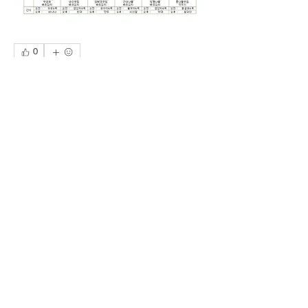
0
0
56
Write a comment...
소개
공지사항을 관리하는 곳입니다.
가족처럼노인주야간보호센터
ㅣ
센터장
: 이길준 ㅣ
주소
: 인천시 남동구 논고개로
121 에스닷몰 9층
​전화번호
:
032-431-1002