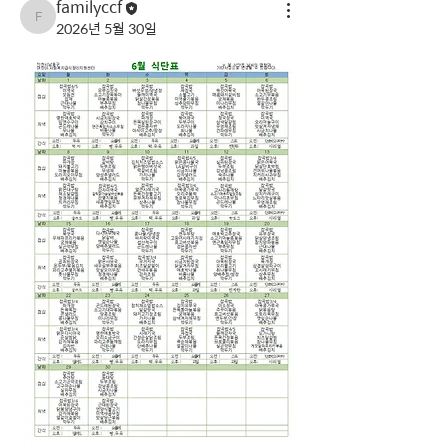
familyccf
familyccf
2026년 5월 30일