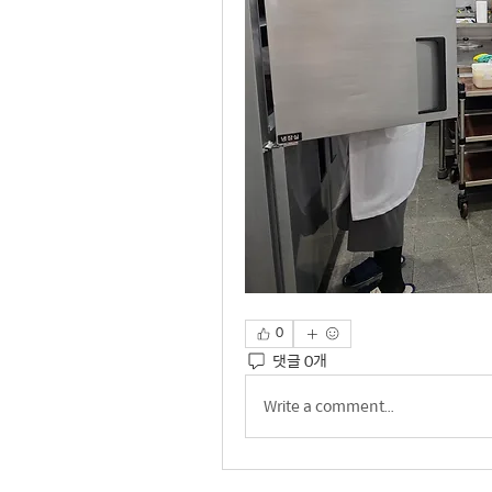
0
댓글 0개
Write a comment...