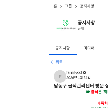
홈
그룹
공지사항
공지사항
공개
공지사항
미디어
뒤로
familyccf
2026년 1월 31일
familyccf
남동구 급식관리센터 방문 점
🍽 
급식
은 ‘
가족처