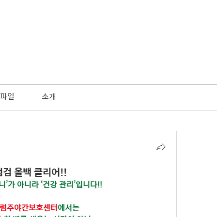
파일
소개
검 올백 클리어!!
끼니’가 아니라 ‘건강 관리’입니다!!
럼주야간보호센터
에서는