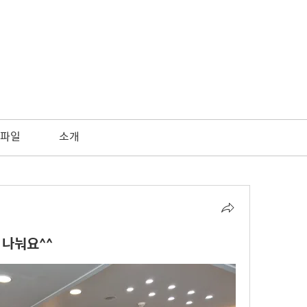
파일
소개
 나눠요^^