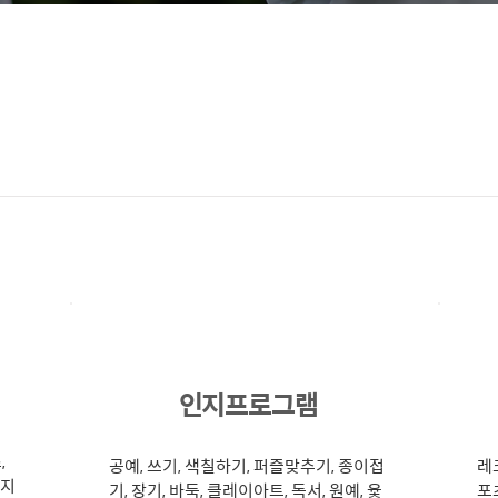
2
인지프로그램
,
공예, 쓰기, 색칠하기, 퍼즐맞추기, 종이접
레
던지
기, 장기, 바둑, 클레이아트, 독서, 원예, 윷
포