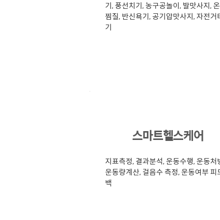
기, 풍선치기, 농구공놀이, 발맛사지, 
찜질, 반신욕기, 공기압맛사지, 자전거
기
4
스마트헬스케어
지표측정, 결과분석, 운동수행, 운동처
운동량계산, 걸음수 측정, 운동여부 피
백