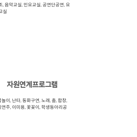
조, 음악교실, 민요교실, 공연단공연, 요
교실
6
자원연계프로그램
놀이, 난타, 동화구연, 노래, 춤, 합창,
연주, 이미용, 꽃꽂이, 학생동아리공