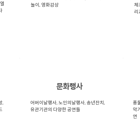
온열
놀이, 영화감상
체
타
리
5
문화행사
방,
어버이날행사, 노인의날행사, 송년잔치,
풍물
드
유관기관의 다양한 공연들
악기
연