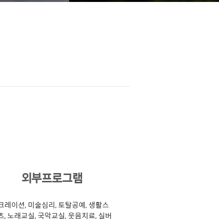
3
외부프로그램
크레이션, 미술심리, 토탈공예, 생활스
츠, 노래교실, 국악교실, 웃음치료, 실버