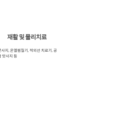
9
재활 및 물리치료
사지, 온열찜질기, 적외선 치료기, 공
 맛사지 등