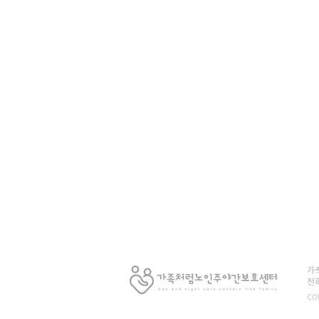
가
​
CO