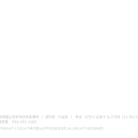
족처럼노인주야간보호센터
ㅣ
센터장
: 이길준 ㅣ
주소
: 인천시 남동구 논고개로 121 에스
전화번호
: 032-431-1002
PYRIGHT © 2024 가족처럼노인주야간보호센터, ALL RIGHTS RESERVED.