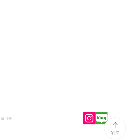
닷몰 9층
위로